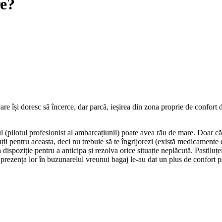
e?
e își doresc să încerce, dar parcă, ieșirea din zona proprie de confort d
 (pilotul profesionist al ambarcațiunii) poate avea rău de mare. Doar că fi
i pentru aceasta, deci nu trebuie să te îngrijorezi (există medicamente de
la dispoziție pentru a anticipa și rezolva orice situație neplăcută. Pastil
 prezența lor în buzunarelul vreunui bagaj le-au dat un plus de confort ps