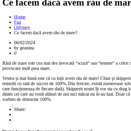
Ce facem dacă avem rău de mar
Home
Faq
Odyssey
Ce facem dacă avem rău de mare?
06/02/2024
by geanina
0
Răul de mare este cea mai des invocată “scuză“ sau “temere“ a celor car
provocare mult prea mare.
Vestea și mai bună este că cu toții avem rău de mare! Chiar și skipperul
remedii cu rată de succes de 100%. Din fericire, există numeroase soluți
care funcționeaza de fiecare dată). Skipperii noștri îți vor sta cu drag 
dintre cei care au venit alături de noi nici măcar nu le-au luat. Doar că
vorbim de distractie 100%.
Share: