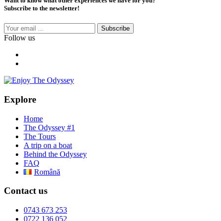
Want to know what other experiences we have for you?
Subscribe to the newsletter!
Subscribe
Follow us
Explore
Home
The Odyssey #1
The Tours
A trip on a boat
Behind the Odyssey
FAQ
Română
Contact us
0743 673 253
0722 136 052