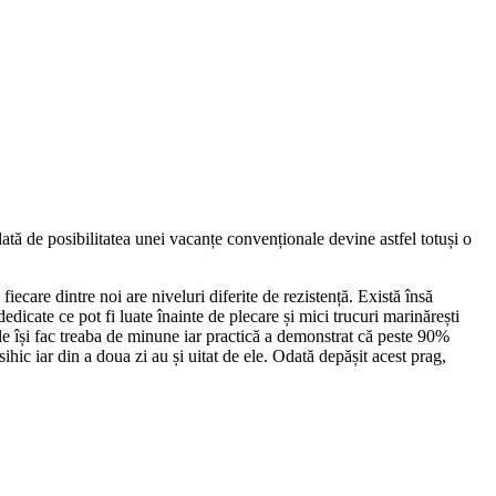
ată de posibilitatea unei vacanțe convenționale devine astfel totuși o
ecare dintre noi are niveluri diferite de rezistență. Există însă
dicate ce pot fi luate înainte de plecare și mici trucuri marinărești
uțele își fac treaba de minune iar practică a demonstrat că peste 90%
ihic iar din a doua zi au și uitat de ele. Odată depășit acest prag,