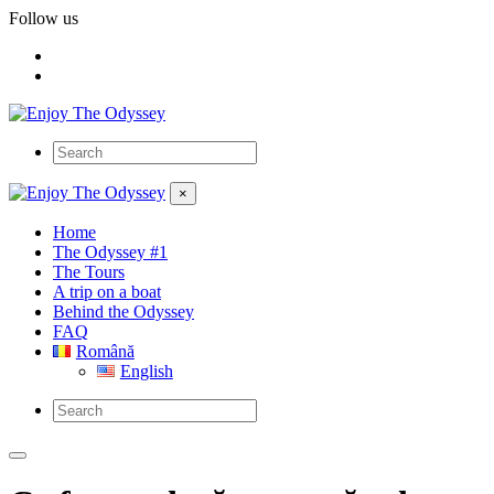
Follow us
×
Home
The Odyssey #1
The Tours
A trip on a boat
Behind the Odyssey
FAQ
Română
English